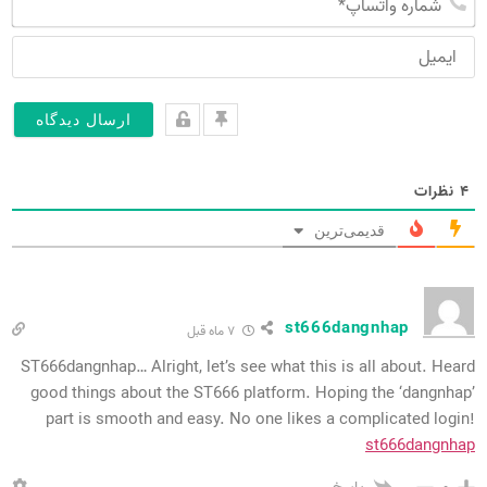
نا
وا
خا
ای
۴
نظرات
قدیمی‌ترین
st666dangnhap
۷ ماه قبل
ST666dangnhap… Alright, let’s see what this is all about. Heard
good things about the ST666 platform. Hoping the ‘dangnhap’
part is smooth and easy. No one likes a complicated login!
st666dangnhap