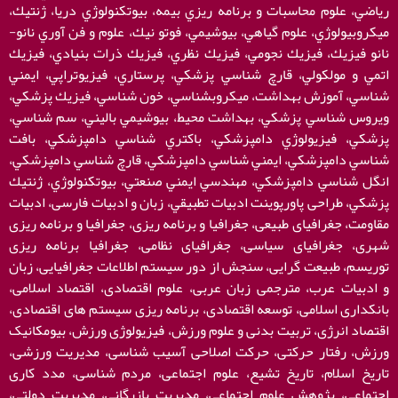
رياضي، علوم محاسبات و برنامه ريزي بيمه، بيوتكنولوژي دريا، ژنتيك،
ميكروبيولوژي، علوم گياهي، بيوشيمي، فوتو نيك، علوم و فن آوري نانو-
نانو فيزيك، فيزيك نجومي، فيزيك نظري، فيزيك ذرات بنيادي، فيزيك
اتمي و مولكولي، قارچ شناسي پزشكي، پرستاري، فيزيوتراپي، ايمني
شناسي، آموزش بهداشت، ميكروبشناسي، خون شناسي، فيزيك پزشكي،
ويروس شناسي پزشكي، بهداشت محيط، بيوشيمي باليني، سم شناسي،
پزشكي، فيزيولوژي دامپزشكي، باكتري شناسي دامپزشكي، بافت
شناسي دامپزشكي، ايمني شناسي دامپزشكي، قارچ شناسي دامپزشكي،
انگل شناسي دامپزشكي، مهندسي ايمني صنعتي، بيوتكنولوژي، ژنتيك
پزشكي، طراحی پاورپوینت ادبيات تطبيقي، زبان و ادبیات فارسی، ادبیات
مقاومت، جغرافیای طبیعی، جغرافیا و برنامه ریزی، جغرافیا و برنامه ریزی
شهری، جغرافیای سیاسی، جغرافیای نظامی، جغرافیا برنامه ریزی
توریسم، طبیعت گرایی، سنجش از دور سیستم اطلاعات جغرافیایی، زبان
و ادبیات عرب، مترجمی زبان عربی، علوم اقتصادی، اقتصاد اسلامی،
بانکداری اسلامی، توسعه اقتصادی، برنامه ریزی سیستم های اقتصادی،
اقتصاد انرژی، تربیت بدنی و علوم ورزش، فیزیولوژی ورزش، بیومکانیک
ورزش، رفتار حرکتی، حرکت اصلاحی آسیب شناسی، مدیریت ورزشی،
تاریخ اسلام، تاریخ تشیع، علوم اجتماعی، مردم شناسی، مدد کاری
اجتماعی، پژوهش علوم اجتماعی، مدیریت بازرگانی، مدیریت دولتی،