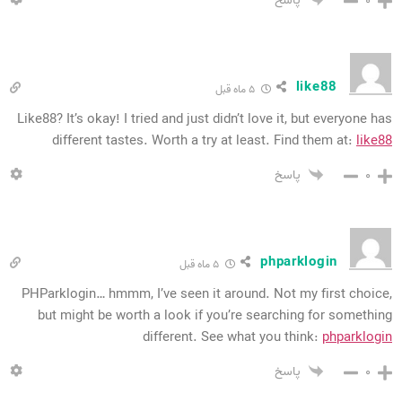
۰
پاسخ
like88
۵ ماه قبل
Like88? It’s okay! I tried and just didn’t love it, but everyone has
different tastes. Worth a try at least. Find them at:
like88
۰
پاسخ
phparklogin
۵ ماه قبل
PHParklogin… hmmm, I’ve seen it around. Not my first choice,
but might be worth a look if you’re searching for something
different. See what you think:
phparklogin
۰
پاسخ