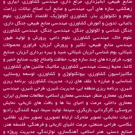
منابع طبیعی، آبخیزداری، مرتع داری، مهندسی کشاورزی، آبیاری و
زهکشی، سازه های آبی، مهندسی و منابع آب، اصلاح نباتات، زراعت،
علوم و تکنولوژی بذر، کشاورزی اکولوژیک، اقتصاد کشاورزی، علوم
باغبانی، تدوین و آموزش کشاورزی، مهندسی منابع طبیعی، جنگل داری،
جنگل شناسی و اکولوژی جنگل، مهندسی جنگل، مهندسی کشاورزی
علوم خاک، مهندسی کشاورزی علوم دامی، پرورش و تولید طیور،
مهندسی منابع طبیعی، تکثیر و پرورش آبزیان، فراوری محصولات
شیلاتی، بوم شناسی آبزیان شیلاتی، صید و بهره برداری آبزیان، صنایع
چوب، فراورده های چند سازه چوب، حفاظت واصلاح چوب، صنایع خمیر و
کاغذ، محیط زیست، مهندسی کشاورزی، مکانیک ماشین های کشاورزی،
مکانیزاسیون کشاورزی، بیوتکنولوژی و کشاورزی، توسعه روستایی،
شناسایی و مبارزه با علف های زرد، مدیریت کشاورزی، برنامه ریزی
شهری، برنامه ریزی منطقه ایی، مدیریت شهری، طرحی شهری، مهندسی
معماری، معماری منظر، مهندسی معماری اسلامی، مطالعات معماری ایران،
معماری داخلی، مرمت و احیای بنا ها و بافت های تاریخی، نمایش
عروسکی، کارگردانی، بازیگری، سینما، تولید سیما، تهیه کنندگی، رادیو
ادبیات نمایشی، تصویر متحرک، ارتباط تصویری، تصویر سازی، نقاشی،
عکاسی، طراحی صنعتی، مرمت اشیای تاریخی و فرهنگی، فلسفه هنر،
صنایع دستی، هنر اسلامی، آهنگسازی، نوازندگی، مدیریت پروژه و