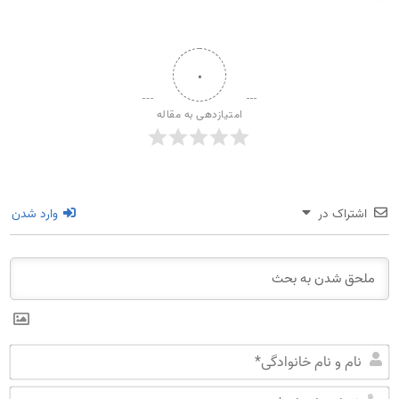
۰
امتیازدهی به مقاله
اشتراک در
وارد شدن
نا
و
شم