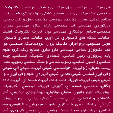
فنی مهندسی، مهندسی برق، مهندسی پزشکی، مهندسی مکاترونیک،
مهندسی نفت، مهندسی پلیمر، معماری کشتی، بیوتکنولوژی، شیمی، نانو،
صنایع غذایی، معدن، مکانیک، مهندسی مکانیک، حمل و نقل دریایی،
دریانوردی، مهندسی آب، مهندسی زلزله، سازه، مهندسی عمران،
مهندسی صنایع، جوشکاری، مهندسی مواد، تجارت الکترونیک، امنیت
اطلاعات، شبکه های کامپیوتری، فن آوری اطلاعات، معماری کامپیوتر،
هوش مصنوعی، نرم افزار، مکانیک پرواز، ائرودینامیک، مهندسی هوا
فضا، تکنولوژی نساجی، مهندسی دارو سازی، صنایع رنگ، گروه علوم
پایه، پترولوژی، زمین شناسی، اقتصادی، تکنونیک، آبشناسي، چينه
شناسي و فسيل شناسي، رسوب شناسي و سنگ شناسي رسوبي، نفت،
زيست محيطي، ژئوفيزيك، هواشناسي، شيمي فيزيك، شيمي آلي، شیمي
و فن آوري اسانس، شيمي معدني، شيمي كاربردي، علوم و فن آوري نانو،
شيمي پليمر، فيزيك، فيزيك حالت جامد، فيزيك هسته اي، فيزيك ماده
چگالي، مهندسي هسته اي، آموزش فيزيك، مهندسي الكترونيك،
بيوفيزيك، علوم جانوري، سلولي مولكولي، بيوتكنولوژي ميكروبي، آمار
اقتصادي و اجتماعي، رياضي محض، آموزش رياضي، علوم كامپيوتر،
آلودگي دريا، فلسفه ي علم، تاريخ علم، علوم دريايي و اقيانوسي، بوم
شناسي دريا، علوم محيط زيست، رياضي مالي، رياضي كاربردي، آمار