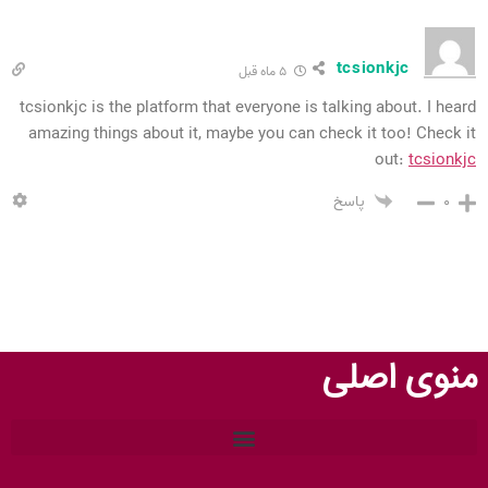
tcsionkjc
۵ ماه قبل
tcsionkjc is the platform that everyone is talking about. I heard
amazing things about it, maybe you can check it too! Check it
out:
tcsionkjc
۰
پاسخ
منوی اصلی